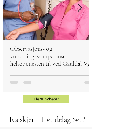
Observasjons- og
vurderingskompetanse i
helsetjenesten til ved Gauldal Vgs
fra høsten 2023!
Flere nyheter
Hva skjer i Trøndelag Sør?