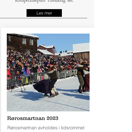
Kompetansepilot Trøndelag Sør.
Les mer
Rørosmartnan 2023
Rørosmartnan avholdes i tidsrommet