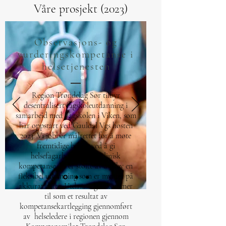
Våre prosjekt (2023)
Observasjons- og
vurderingskompetanse i
helsetjenesten
Region Trøndelag Sør tilbyr
desentralisert fagskoleutdanning i
samarbeid med Fagskolen i Viken, som
har oppstart ved Gauldal Vgs høsten
2023. Vi jobber målrettet for å møte
fremtidige behov ved å gi
helsefagarbeidere mer klinisk
kompetanse. Vi er stolte av å tilby en
fleksibel utdanning som er myntet på
akkurat dette. Utdanningen kommer
til som et resultat av
kompetansekartlegging gjennomført
av helseledere i regionen gjennom