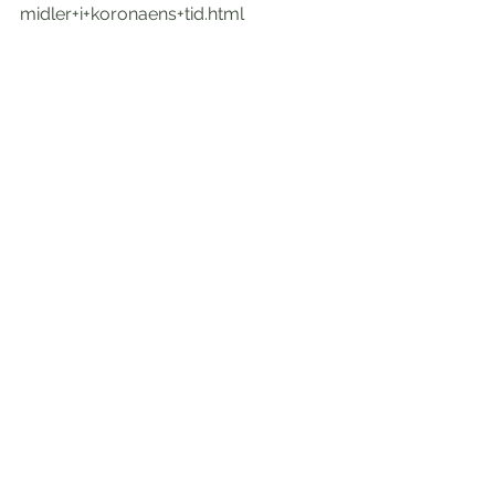
midler+i+koronaens+tid.html
Næringsforeningen i Trondheim har 
også gjennomført et Webinar hvor 
tilgjengelige støttemidler i forbindelse 
med Covid-19 presenteres. BIO 
Trøndelag og andre ordninger 
presenteres her. Anbefales!
Lenke til Webinar v/NiT 
«Støttemidler i koronaens tid»
https://www.youtube.com/watch?
v=AeN7tyTkobU