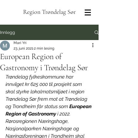
Region Trøndelag Sør
Innlegg
Mari Yri
23. juni 2021
2 min lesing
European Region of
Gastronomy i Trøndelag Sør
Trøndelag fylkeskommune har 
innvilget kr 625 000 til prosjekt som 
skal styrke lokalmatsmiljøet i region 
Trøndelag Sør frem mot at Trøndelag 
og Trondheim får status som 
European 
Region of Gastronomy
 i 2022. 
Rørosregionen Næringshage, 
Nasjonalparken Næringshage og 
Næringsforeningen i Trondheim skal 